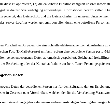
 für diese zu optimieren, (3) die dauerhafte Funktionsfähigkeit unserer informa
griffes die zur Strafverfolgung notwendigen Informationen bereitzustellen. 
l ausgewertet, den Datenschutz und die Datensicherheit in unserem Unternehmen 
der Server-Logfiles werden getrennt von allen durch eine betroffene Person a
ichen Vorschriften Angaben, die eine schnelle elektronische Kontaktaufnahme
ischen Post (E-Mail-Adresse) umfasst. Sofern eine betroffene Person per E-Ma
ten personenbezogenen Daten automatisch gespeichert. Solche auf freiwilliger 
er Bearbeitung oder der Kontaktaufnahme zur betroffenen Person gespeichert.
ogenen Daten
ezogene Daten der betroffenen Person nur für den Zeitraum, der zur Erreichung
er in Gesetzen oder Vorschriften, welchen der für die Verarbeitung Verantwort
n- und Verordnungsgeber oder einem anderen zuständigen Gesetzgeber vorgesch