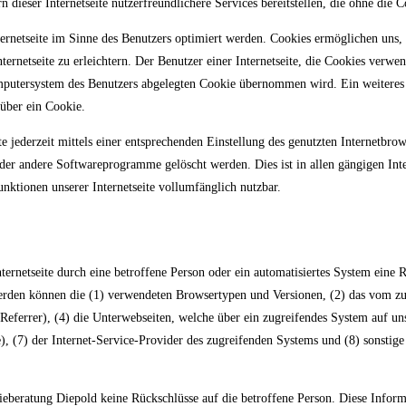
dieser Internetseite nutzerfreundlichere Services bereitstellen, die ohne die 
ernetseite im Sinne des Benutzers optimiert werden. Cookies ermöglichen uns, w
netseite zu erleichtern. Der Benutzer einer Internetseite, die Cookies verwend
mputersystem des Benutzers abgelegten Cookie übernommen wird. Ein weiteres
 über ein Cookie.
te jederzeit mittels einer entsprechenden Einstellung des genutzten Internetbr
 oder andere Softwareprogramme gelöscht werden. Dies ist in allen gängigen Int
nktionen unserer Internetseite vollumfänglich nutzbar.
Internetseite durch eine betroffene Person oder ein automatisiertes System ein
werden können die (1) verwendeten Browsertypen und Versionen, (2) das vom zug
 Referrer), (4) die Unterwebseiten, welche über ein zugreifendes System auf uns
sse), (7) der Internet-Service-Provider des zugreifenden Systems und (8) sonst
eberatung Diepold keine Rückschlüsse auf die betroffene Person. Diese Informa